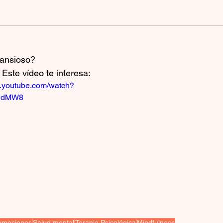
 ansioso? 
Este vídeo te interesa:
w.youtube.com/watch?
VdMW8
 emociones
Salud mental
Terapia Psicológica
Mindfulness