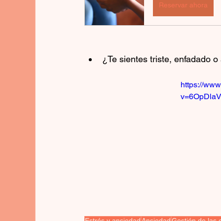
Reservar ahora
¿Te sientes triste, enfadado o
https://ww
v=6OpDla
Estrés y ansiedad
Ansiedad
Gestión de las