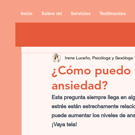
Inicio
Sobre mí
Servicios
Testimonios
Irene Luceño, Psicóloga y Sexóloga
¿Cómo puedo ma
ansiedad?
Esta pregunta siempre llega en al
estrés están estrechamente relacio
puede aumentar los niveles de ansi
¡Vaya tela!  