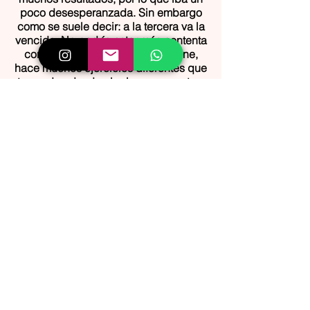
poco desesperanzada. Sin embargo
como se suele decir: a la tercera va la
vencida. No podría estar más contenta
con la labor que desempeña Irene,
hace muchos ejercicios diferentes que
te ayudan desde el primer momento y
es muy fácil contarle todo, sintiéndote
siempre acompañada y nunca
judgada. Noto cómo he mejorado y lo
sigo haciendo poco a poco. Un 10 de
10!
RESERVAR