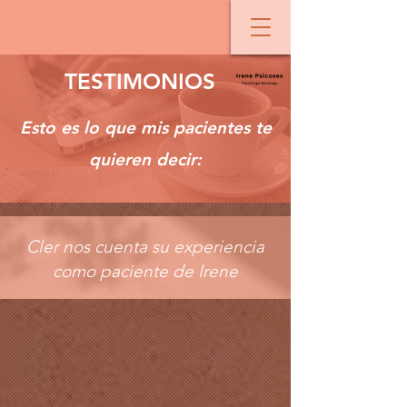
TESTIMONIOS
Esto es lo que mis pacientes te
quieren decir:
Cler nos cuenta su experiencia
como paciente de Irene