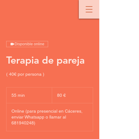
Disponible online
Terapia de pareja
( 40€ por persona )
80
euros
55 min
5
80 €
5
Online (para presencial en Cáceres,
m
enviar Whatsapp o llamar al
i
681940248)
n