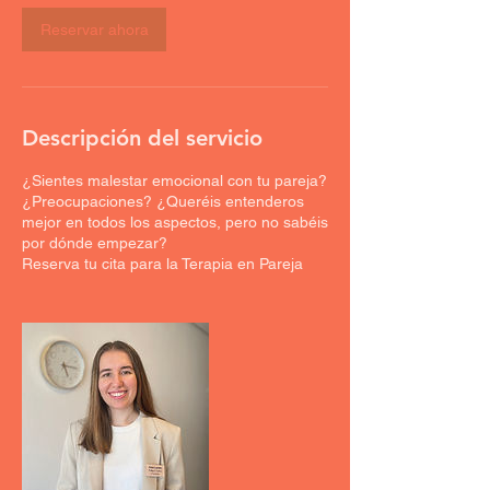
Reservar ahora
Descripción del servicio
¿Sientes malestar emocional con tu pareja?
¿Preocupaciones? ¿Queréis entenderos
mejor en todos los aspectos, pero no sabéis
por dónde empezar?
Reserva tu cita para la Terapia en Pareja