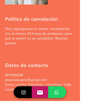
Política de cancelación
Para reprogramar la sesión, contáctenos
con al menos 24 horas de antelación para
que la sesión no se contabilice. Muchas
gracias
Datos de contacto
681940248
psireneluceno@gmail.com
Irene Luceño, Psicóloga y Sexóloga, Calle
Londres, Cáceres, España