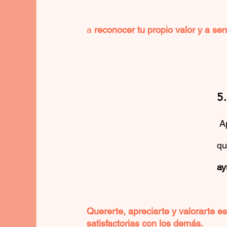
a
 reconocer tu propio valor y a sen
5
 Aprende a decir "no" a las cosas que no te hacen feliz o 
qu
ay
Quererte, apreciarte y valorarte es
satisfactorias con los demás.