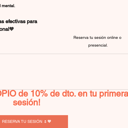
d mental.
as efectivas para 
ional
🧡
Reserva tu sesión online o 
presencial.
O de 10% de dto. en tu primera
sesión!
RESERVA TU SESIÓN 🌷🧡