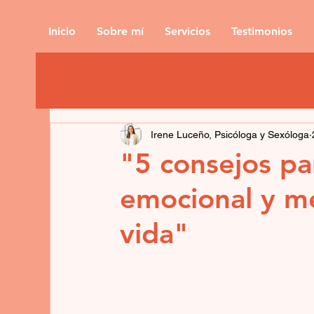
Inicio
Sobre mí
Servicios
Testimonios
Irene Luceño, Psicóloga y Sexóloga
"5 consejos pa
emocional y me
vida"