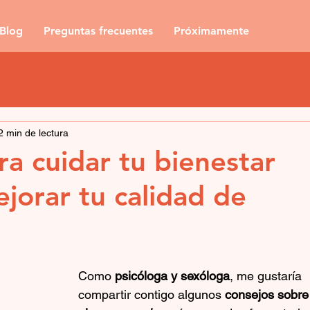
Blog
Preguntas frecuentes
Próximamente
2 min de lectura
ra cuidar tu bienestar
jorar tu calidad de
Como 
psicóloga y sexóloga
, me gustaría 
compartir contigo algunos 
consejos sobre