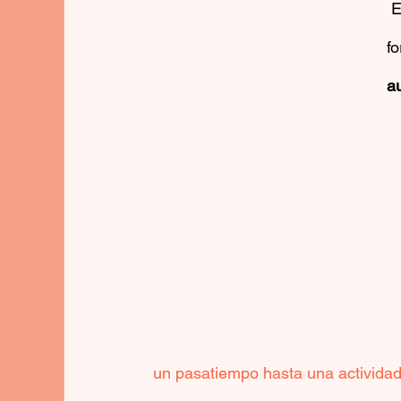
 En lugar de enfocarte en tus debilidades, reconoce tus 
fo
a
un pasatiempo hasta una actividad 